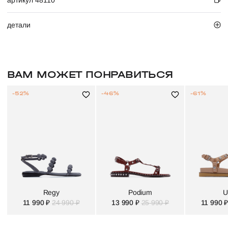
артикул 48110
детали
ВАМ МОЖЕТ ПОНРАВИТЬСЯ
-52%
-46%
-61%
Regy
Podium
U
11 990 ₽
24 990 ₽
13 990 ₽
25 990 ₽
11 990 ₽