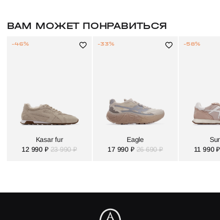
ВАМ МОЖЕТ ПОНРАВИТЬСЯ
-46%
-33%
-58%
Kasar fur
Eagle
Sun
12 990 ₽
23 990 ₽
17 990 ₽
26 690 ₽
11 990 ₽