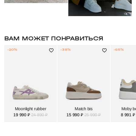
ВАМ МОЖЕТ ПОНРАВИТЬСЯ
-20%
-38%
-65%
Moonlight rubber
Match bis
Moby be
19 990 ₽
24 890 ₽
15 990 ₽
25 990 ₽
8 991 ₽