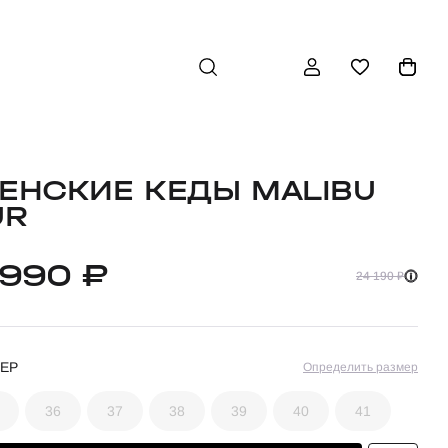
ЕНСКИЕ КЕДЫ MALIBU
UR
 990 ₽
24 190 ₽
ЕР
Определить размер
36
37
38
39
40
41