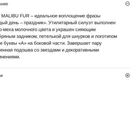
ание
 MALIBU FUR – идеальное воплощение фразы
дый день – праздник». Утилитарный силуэт выполнен
ко-меха молочного цвета и украшен сияющим
бряным задником, петелькой для шнурков и логотипом
де буквы «А» на боковой части. Завершает пару
енная подошва со звездами и декоративными
мнениями.
ли