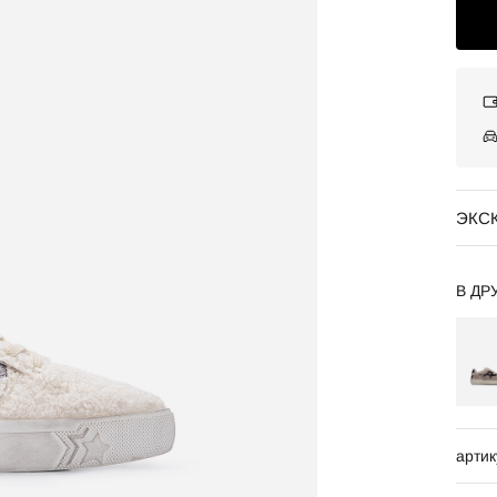
ЭКС
В ДР
артик