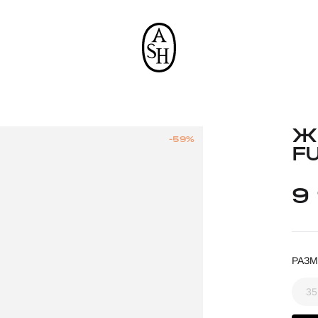
Ж
-59%
F
9
РАЗМ
35