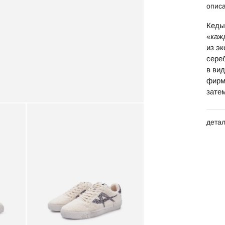
опис
Кеды
«каж
из э
сере
в ви
фирм
зате
дета