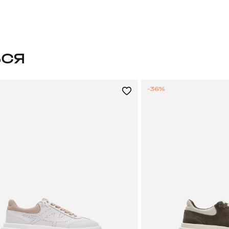
ЬСЯ
-36%