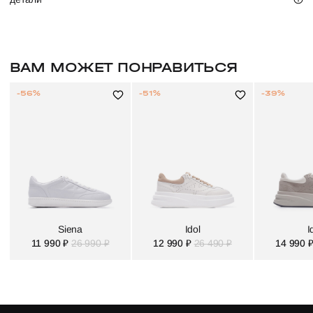
ВАМ МОЖЕТ ПОНРАВИТЬСЯ
-56%
-51%
-39%
Siena
Idol
I
11 990 ₽
26 990 ₽
12 990 ₽
26 490 ₽
14 990 