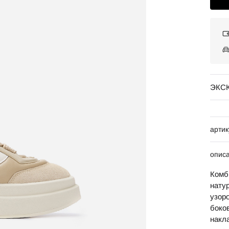
ЭКС
артик
опис
Комб
нату
узор
боко
накл