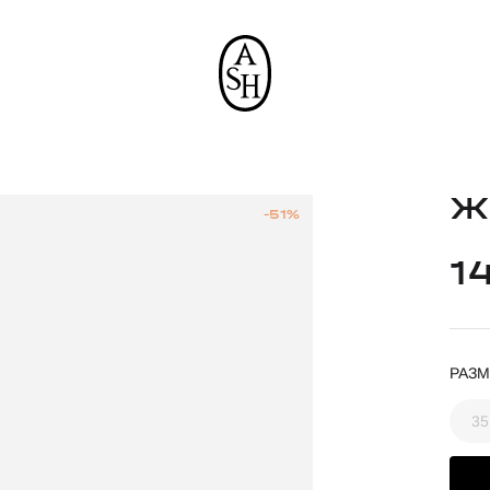
Ж
-51%
1
РАЗМ
35