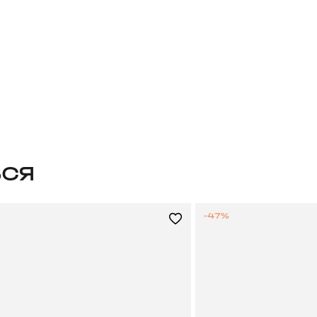
ЬСЯ
-47%