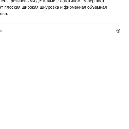
шены резиновыми деталями с логотипом. Завершает
эт плоская широкая шнуровка и фирменная объемная
шва.
ли