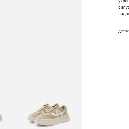
укра
силу
подо
дета