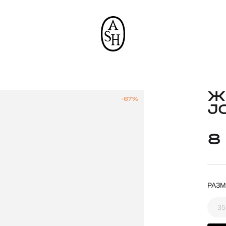
Ж
-67%
J
8
РАЗМ
35