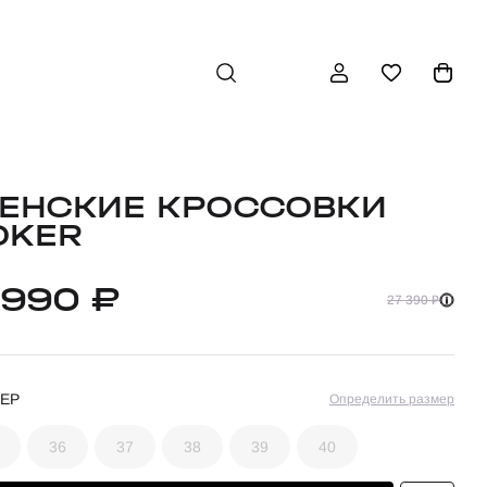
ЕНСКИЕ КРОССОВКИ
OKER
 990 ₽
27 390 ₽
ЕР
Определить размер
36
37
38
39
40