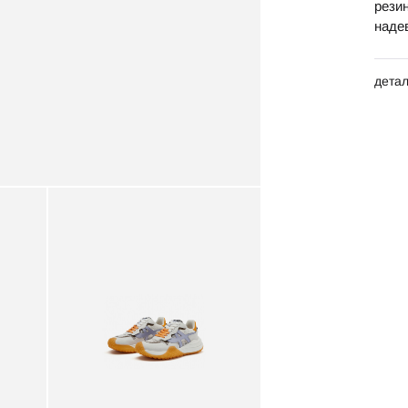
рези
наде
дета