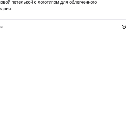
новой петелькой с логотипом для облегченного
вания.
ли