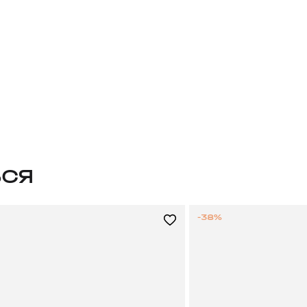
ЬСЯ
-38%