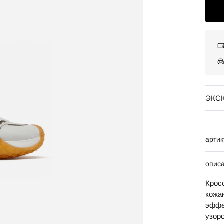
ЭКС
артик
опис
Крос
кожа
эффе
узоро