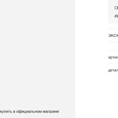
ЭКС
артик
дета