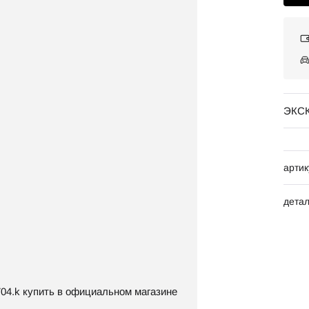
ЭКС
артик
дета