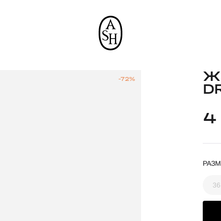
Ж
-72%
D
4
РАЗМ
36