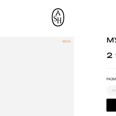
М
-80%
2
РАЗМ
40