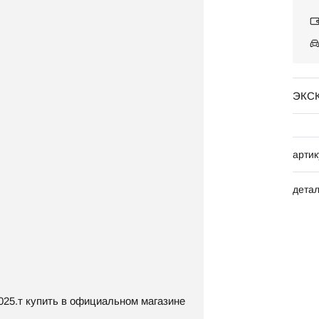
ЭКС
артик
дета