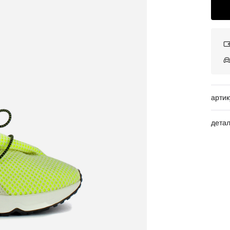
артик
дета