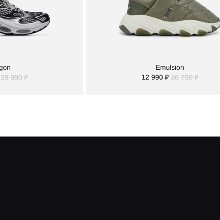
gon
Emulsion
28 990 ₽
12 990 ₽
26 790 ₽