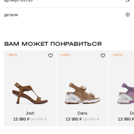
артикул 63763
детали
ВАМ МОЖЕТ ПОНРАВИТЬСЯ
-36%
-48%
-48%
Josh
Dana
D
15 990 ₽
24 990 ₽
13 990 ₽
26 990 ₽
13 990 