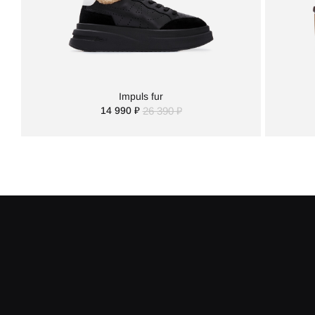
Impuls fur
14 990 ₽
26 390 ₽