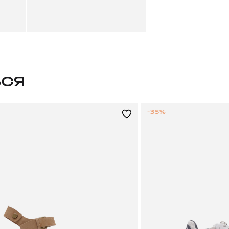
ЬСЯ
-35%