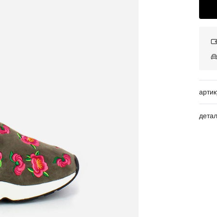
артик
дета