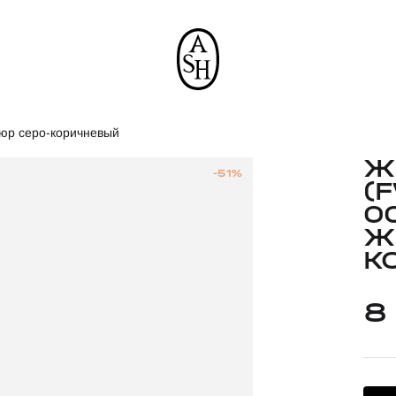
люр серо-коричневый
Ж
-51%
(
0
Ж
К
8