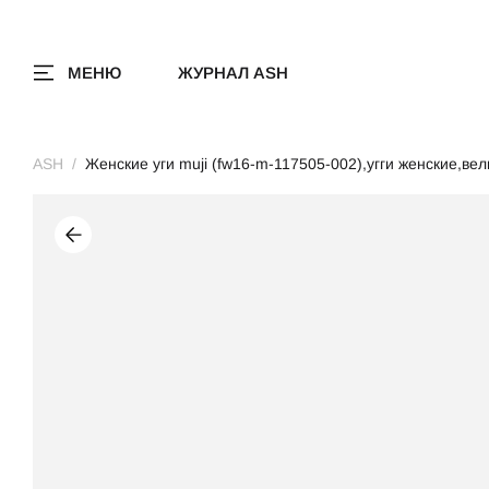
МЕНЮ
ЖУРНАЛ ASH
ASH
Женские уги muji (fw16-m-117505-002),угги женские,ве