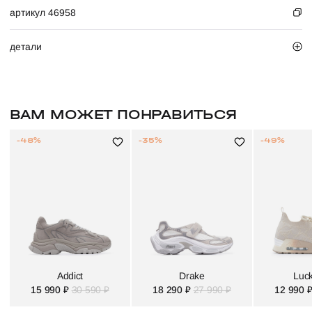
артикул 46958
детали
ВАМ МОЖЕТ ПОНРАВИТЬСЯ
-48%
-35%
-49%
Addict
Drake
Luck
15 990 ₽
30 590 ₽
18 290 ₽
27 990 ₽
12 990 