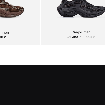
Dragon man
n man
26 390 ₽
32 990 ₽
90 ₽