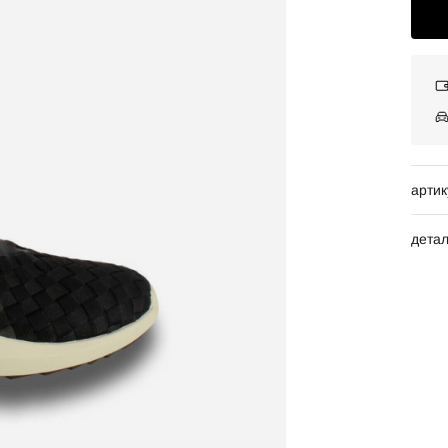
артик
дета