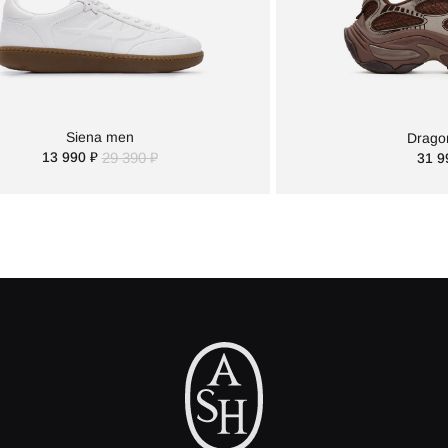
Siena men
Drago
13 990 ₽
29 390 ₽
31 9